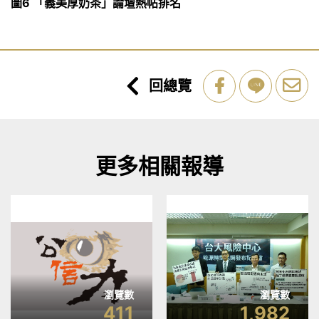
圖6 「義美厚奶茶」論壇熱帖排名
回總覽
更多相關報導
瀏覽數
瀏覽數
411
1,982