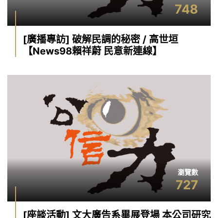
748
[廣播專訪] 破解民調的秘密 / 高世垣
【News98賴祥蔚 民意新連線】
瀏覽數
727
[座談活動] 文大廣告系畢展登場 本公司研究